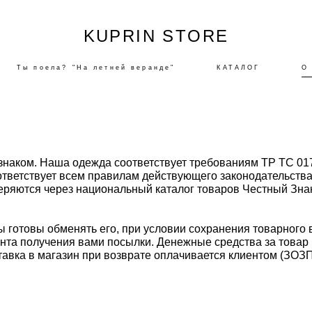
KUPRIN STORE
Ты поела? "На летней веранде"
КАТАЛОГ
О
аком. Наша одежда соответствует требованиям ТР ТС 017/
тветствует всем правилам действующего законодательств
яются через национальный каталог товаров Честный Знак
ы готовы обменять его, при условии сохранения товарного 
ента получения вами посылки. Денежные средства за товар
тавка в магазин при возврате оплачивается
клиентом (ЗОЗПП