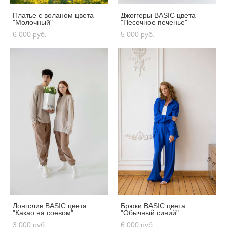
Платье с воланом цвета
Джоггеры BASIC цвета
"Молочный"
"Песочное печенье"
6 000 pуб.
5 000 pуб.
Лонгслив BASIC цвета
Брюки BASIC цвета
"Какао на соевом"
"Обычный синий"
3 000 pуб.
6 000 pуб.