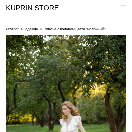
KUPRIN STORE
каталог
>
одежда
>
платье с воланом цвета "молочный"