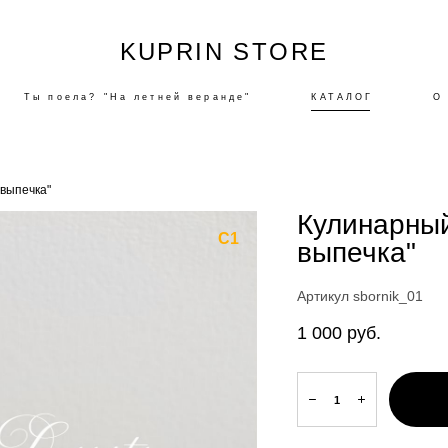
KUPRIN STORE
Ты поела? "На летней веранде"
КАТАЛОГ
О
 выпечка"
Кулинарный
C1
выпечка"
Артикул sbornik_01
1 000 pуб.